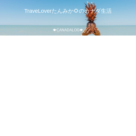
TraveLoverたんみか🌻のカナダ生活
🍁CANADALOG🍁