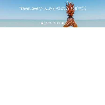
TraveLoverたんみか🌻のカナダ生活
🍁CANADALOG🍁