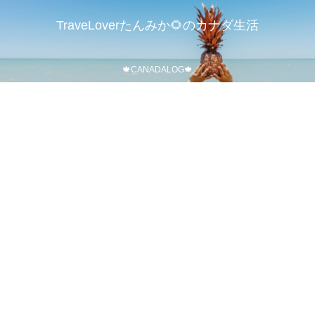
TraveLoverたんみか🌻のカナダ生活
🍁CANADALOG🍁