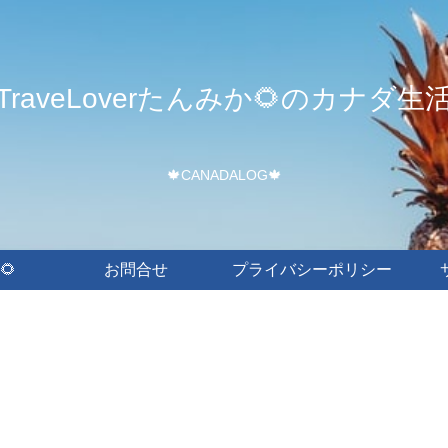
TraveLoverたんみか🌻のカナダ生
🍁CANADALOG🍁
🌻
お問合せ
プライバシーポリシー